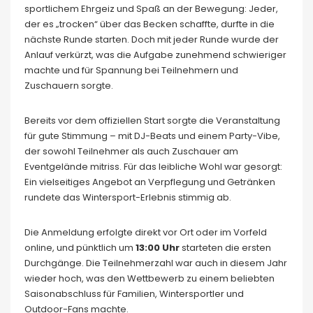
sportlichem Ehrgeiz und Spaß an der Bewegung: Jeder,
der es „trocken“ über das Becken schaffte, durfte in die
nächste Runde starten. Doch mit jeder Runde wurde der
Anlauf verkürzt, was die Aufgabe zunehmend schwieriger
machte und für Spannung bei Teilnehmern und
Zuschauern sorgte.
Bereits vor dem offiziellen Start sorgte die Veranstaltung
für gute Stimmung – mit DJ-Beats und einem Party-Vibe,
der sowohl Teilnehmer als auch Zuschauer am
Eventgelände mitriss. Für das leibliche Wohl war gesorgt:
Ein vielseitiges Angebot an Verpflegung und Getränken
rundete das Wintersport-Erlebnis stimmig ab.
Die Anmeldung erfolgte direkt vor Ort oder im Vorfeld
online, und pünktlich um
13:00 Uhr
starteten die ersten
Durchgänge. Die Teilnehmerzahl war auch in diesem Jahr
wieder hoch, was den Wettbewerb zu einem beliebten
Saisonabschluss für Familien, Wintersportler und
Outdoor-Fans machte.