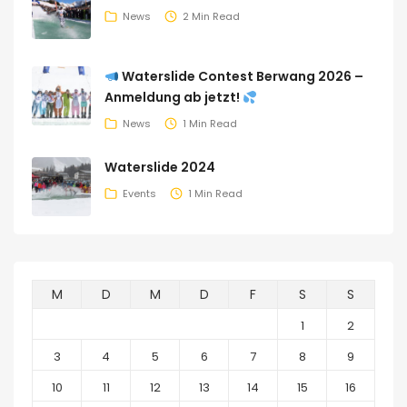
News
2 Min Read
Waterslide Contest Berwang 2026 –
Anmeldung ab jetzt!
News
1 Min Read
Waterslide 2024
Events
1 Min Read
M
D
M
D
F
S
S
1
2
3
4
5
6
7
8
9
10
11
12
13
14
15
16